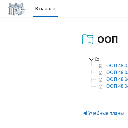
Перейти к основному содержанию
В начало
ООП
Каталог ве
ООП 48.03
ООП 48.03
ООП 48.04
ООП 48.04
◀︎ Учебные планы